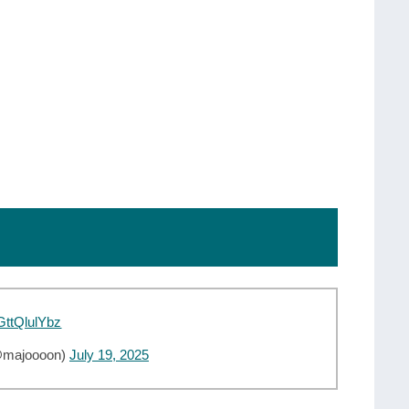
/GttQlulYbz
joooon)
July 19, 2025