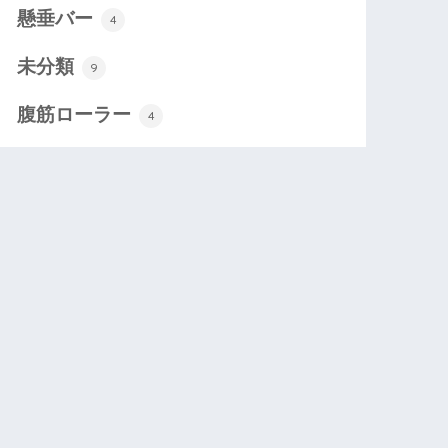
懸垂バー
4
未分類
9
腹筋ローラー
4