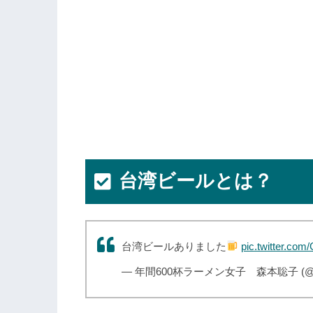
台湾ビールとは？
台湾ビールありました
pic.twitter.com
— 年間600杯ラーメン女子 森本聡子 (@ma