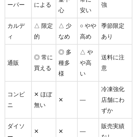
ーパー
による
強
心
安い
カルデ
△ 限定
△ 少
○ やや
季節限定
ィ
的
なめ
高め
あり
◎ 多
△ や
◎ 常に
送料に注
通販
種多
や高
買える
意
様
い
冷凍強化
コンビ
✕ ほぼ
✕
―
店舗にわ
ニ
無い
ずか
ダイソ
販売実績
✕
✕
―
ー
なし