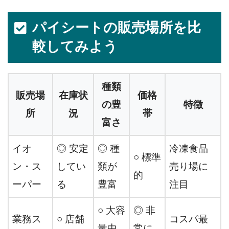
パイシートの販売場所を比
較してみよう
種類
販売場
在庫状
価格
の豊
特徴
所
況
帯
富さ
イオ
◎ 安定
◎ 種
冷凍食品
○ 標準
ン・ス
してい
類が
売り場に
的
ーパー
る
豊富
注目
○ 大容
◎ 非
業務ス
○ 店舗
コスパ最
量中
常に