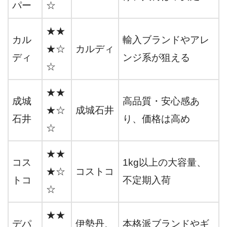
パー
☆
★★
カル
輸入ブランドやアレ
★☆
カルディ
ディ
ンジ系が狙える
☆
★★
成城
高品質・安心感あ
★☆
成城石井
石井
り、価格は高め
☆
★★
コス
1kg以上の大容量、
★☆
コストコ
トコ
不定期入荷
☆
★★
デパ
伊勢丹、
本格派ブランドやギ