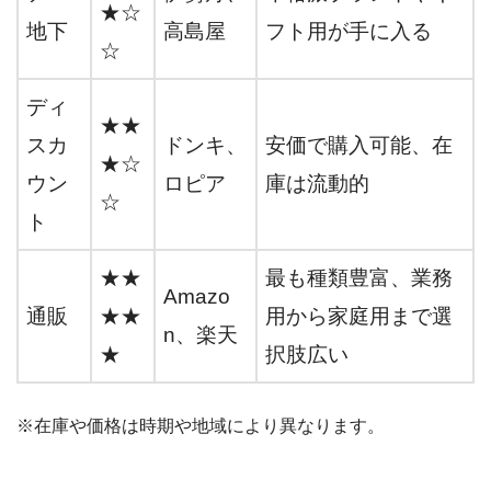
★☆
地下
高島屋
フト用が手に入る
☆
ディ
★★
スカ
ドンキ、
安価で購入可能、在
★☆
ウン
ロピア
庫は流動的
☆
ト
★★
最も種類豊富、業務
Amazo
通販
★★
用から家庭用まで選
n、楽天
★
択肢広い
※在庫や価格は時期や地域により異なります。