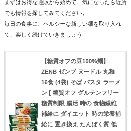
まずはお得な通販から始めて、気になったら近所
でも情報を探してみてください。
毎日の食事に、ヘルシーな新しい麺を取り入れ
て、楽しく続けていきましょう。
【糖質オフの豆100%麺】
ZENB ゼンブ ヌードル 丸麺
16食 (4袋) そば パスタ ラーメ
ン [ 糖質オフ グルテンフリー
糖質制限 腸活 時の 食物繊維
補給に ダイエット 時の栄養補
給に 置き換え たんぱく質 低