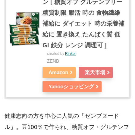
ン [ 糖質オフ グルテンフリー
糖質制限 腸活 時の 食物繊維
補給に ダイエット 時の栄養補
給に 置き換え たんぱく質 低
GI 鉄分 レンジ 調理可 ]
created by
Rinker
ZENB
Amazon
楽天市場
Yahooショッピング
健康志向の方を中心に人気の「ゼンブヌード
ル」。豆100％で作られ、糖質オフ・グルテンフ