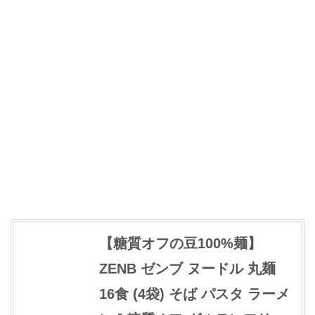
【糖質オフの豆100%麺】
ZENB ゼンブ ヌードル 丸麺
16食 (4袋) そば パスタ ラーメ