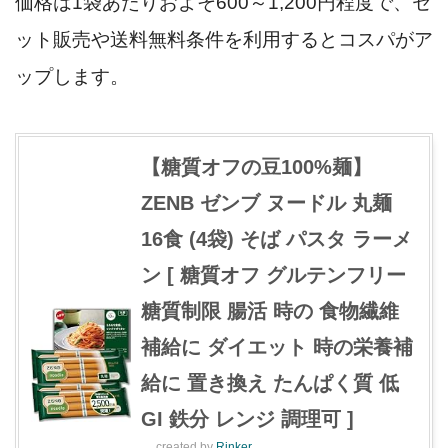
価格は1袋あたりおよそ600～1,200円程度で、セ
ット販売や送料無料条件を利用するとコスパがア
ップします。
【糖質オフの豆100%麺】
ZENB ゼンブ ヌードル 丸麺
16食 (4袋) そば パスタ ラーメ
ン [ 糖質オフ グルテンフリー
糖質制限 腸活 時の 食物繊維
補給に ダイエット 時の栄養補
給に 置き換え たんぱく質 低
GI 鉄分 レンジ 調理可 ]
created by
Rinker