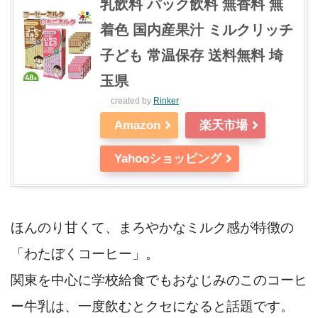
乳飲料 パック飲料 無香料 無
着色 国内産果汁 ミルクリッチ
子ども 常温保存 送料無料 埼
玉県
created by
Rinker
Amazon
楽天市場
Yahooショッピング
ほんのり甘くて、まろやかなミルク感が特徴の
「わたぼくコーヒー」。
関東を中心に学校給食でもおなじみのこのコーヒ
ー牛乳は、一度飲むとクセになると話題です。