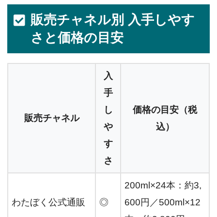
販売チャネル別 入手しやす
さと価格の目安
入
手
し
価格の目安（税
販売チャネル
や
込）
す
さ
200ml×24本：約3,
わたぼく公式通販
◎
600円／500ml×12