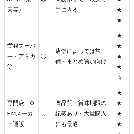
天等）
手に入る
★
★
★
業務スーパ
★
店舗によっては常
ー・アミカ
◯
★
備・まとめ買い向け
等
★
☆
★
専門店・O
高品質・賞味期限の
★
EMメーカ
◯
記載あり・大量購入
★
ー通販
にも最適
★