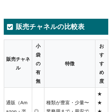
販売チャネルの比較表
小
お
袋
す
販売チャネ
の
特徴
す
ル
有
め
無
度
★
通販（Am
種類が豊富・少量〜
★
azon・楽
◎
業務用まで・最安で
★