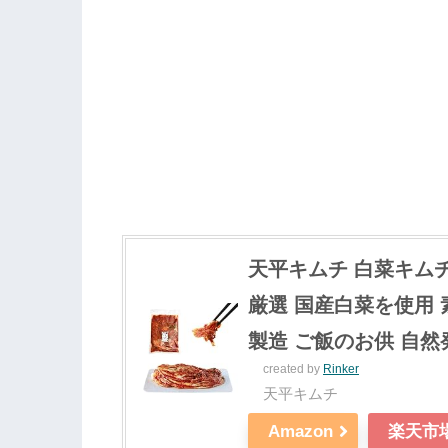
天平キムチ 白菜キムチ 
厳選 国産白菜を使用
製造 ご飯のお供 自然
created by
Rinker
天平キムチ
Amazon
楽天市