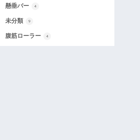
懸垂バー
4
未分類
9
腹筋ローラー
4