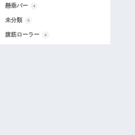
懸垂バー
4
未分類
9
腹筋ローラー
4