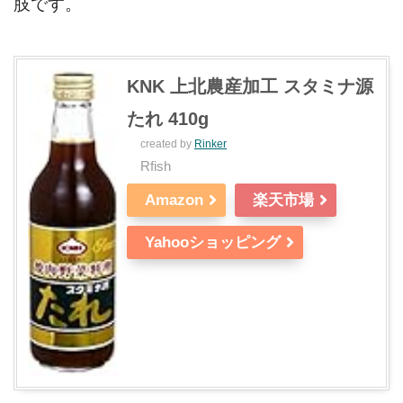
肢です。
KNK 上北農産加工 スタミナ源
たれ 410g
created by
Rinker
Rfish
Amazon
楽天市場
Yahooショッピング