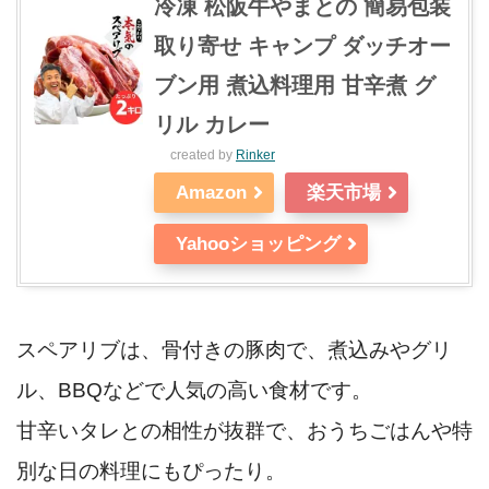
冷凍 松阪牛やまとの 簡易包装
取り寄せ キャンプ ダッチオー
ブン用 煮込料理用 甘辛煮 グ
リル カレー
created by
Rinker
Amazon
楽天市場
Yahooショッピング
スペアリブは、骨付きの豚肉で、煮込みやグリ
ル、BBQなどで人気の高い食材です。
甘辛いタレとの相性が抜群で、おうちごはんや特
別な日の料理にもぴったり。