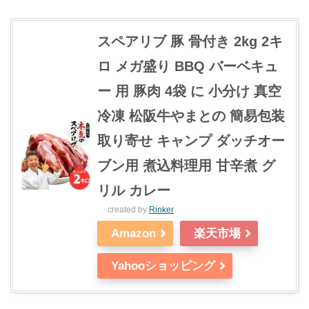
スペアリブ 豚 骨付き 2kg 2キ
ロ メガ盛り BBQ バーベキュ
ー 用 豚肉 4袋 に 小分け 真空
冷凍 松阪牛やまとの 簡易包装
取り寄せ キャンプ ダッチオー
ブン用 煮込料理用 甘辛煮 グ
リル カレー
created by
Rinker
Amazon
楽天市場
Yahooショッピング