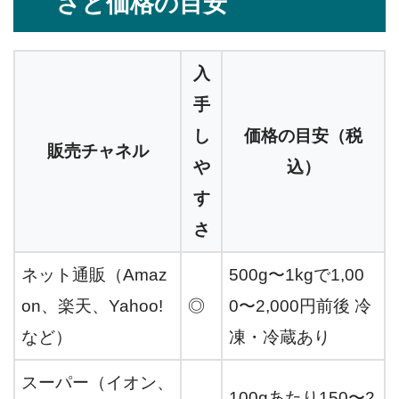
さと価格の目安
入
手
し
価格の目安（税
販売チャネル
や
込）
す
さ
ネット通販（Amaz
500g〜1kgで1,00
on、楽天、Yahoo!
◎
0〜2,000円前後 冷
など）
凍・冷蔵あり
スーパー（イオン、
100gあたり150〜2