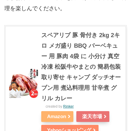
理を楽しんでください。
スペアリブ 豚 骨付き 2kg 2キ
ロ メガ盛り BBQ バーベキュ
ー 用 豚肉 4袋 に 小分け 真空
冷凍 松阪牛やまとの 簡易包装
取り寄せ キャンプ ダッチオー
ブン用 煮込料理用 甘辛煮 グ
リル カレー
created by
Rinker
Amazon
楽天市場
Yahooショッピング