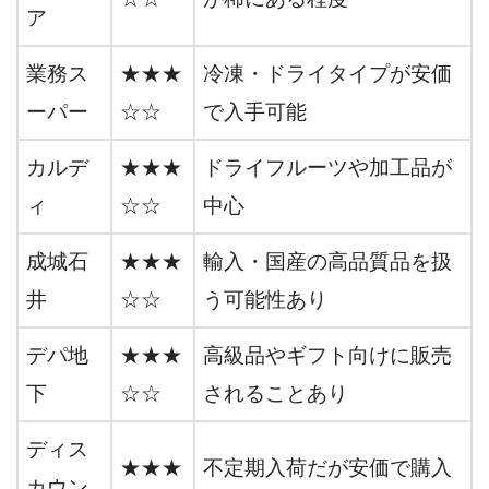
ア
業務ス
★★★
冷凍・ドライタイプが安価
ーパー
☆☆
で入手可能
カルデ
★★★
ドライフルーツや加工品が
ィ
☆☆
中心
成城石
★★★
輸入・国産の高品質品を扱
井
☆☆
う可能性あり
デパ地
★★★
高級品やギフト向けに販売
下
☆☆
されることあり
ディス
★★★
不定期入荷だが安価で購入
カウン