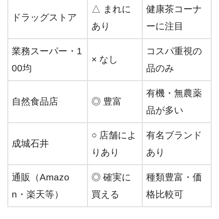
△ まれに
健康茶コーナ
ドラッグストア
あり
ーに注目
業務スーパー・1
コスパ重視の
× なし
00均
品のみ
有機・無農薬
自然食品店
◎ 豊富
品が多い
○ 店舗によ
有名ブランド
成城石井
りあり
あり
通販（Amazo
◎ 確実に
種類豊富・価
n・楽天等）
買える
格比較可