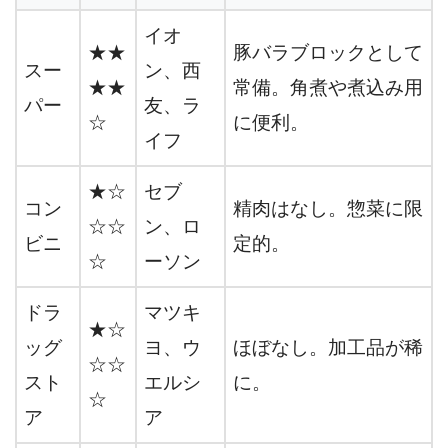
イオ
★★
豚バラブロックとして
スー
ン、西
★★
常備。角煮や煮込み用
パー
友、ラ
☆
に便利。
イフ
★☆
セブ
コン
精肉はなし。惣菜に限
☆☆
ン、ロ
ビニ
定的。
☆
ーソン
ドラ
マツキ
★☆
ッグ
ヨ、ウ
ほぼなし。加工品が稀
☆☆
スト
エルシ
に。
☆
ア
ア