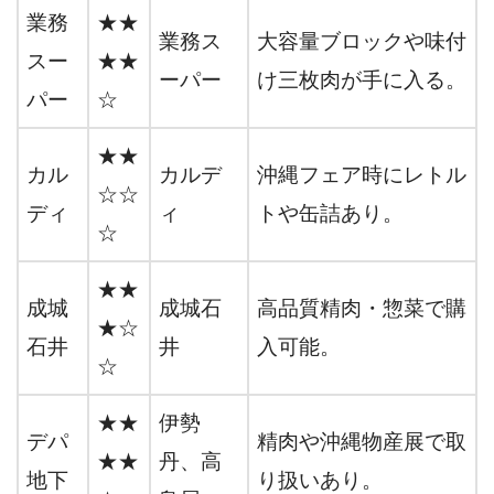
業務
★★
業務ス
大容量ブロックや味付
スー
★★
ーパー
け三枚肉が手に入る。
パー
☆
★★
カル
カルデ
沖縄フェア時にレトル
☆☆
ディ
ィ
トや缶詰あり。
☆
★★
成城
成城石
高品質精肉・惣菜で購
★☆
石井
井
入可能。
☆
★★
伊勢
デパ
精肉や沖縄物産展で取
★★
丹、高
地下
り扱いあり。