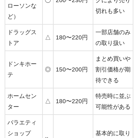
◯
200〜230円
グにより売り
ローソンな
切れも多い
ど）
ドラッグス
一部店舗のみ
△
180〜220円
トア
の取り扱い
まとめ買いや
ドンキホー
◎
150〜200円
割引価格が期
テ
待できる
ホームセン
特売時に並ぶ
△
180〜220円
ター
可能性がある
バラエティ
ショップ
基本的に取り