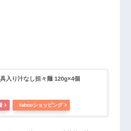
入り汁なし担々麺 120g×4個
場
Yahooショッピング