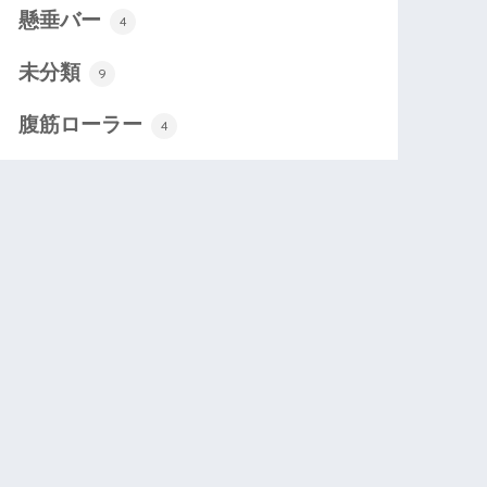
懸垂バー
4
未分類
9
腹筋ローラー
4