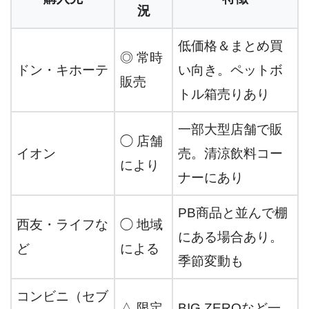
況
低価格＆まとめ買
◎ 常時
ドン・キホーテ
い向き。ペットボ
販売
トル箱売りあり
一部大型店舗で販
◯ 店舗
イオン
売。清涼飲料コー
により
ナーにあり
PB商品と並んで棚
西友・ライフな
◯ 地域
にある場合あり。
ど
による
季節変動も
コンビニ（セブ
△ 限定
BIG ZEROなど一