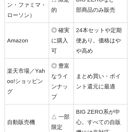
ン・ファミマ・
的
部商品のみ販売
ローソン）
◎ 確実
24本セットや定期
Amazon
に購入
便あり。価格はや
可
や高め
◎ 豊富
楽天市場／Yah
なライ
まとめ買い・ポイ
oo!ショッピン
ンナッ
ント還元に最適
グ
プ
BIG ZERO系が中
△ 一部
自動販売機
心。すべての自販
限定