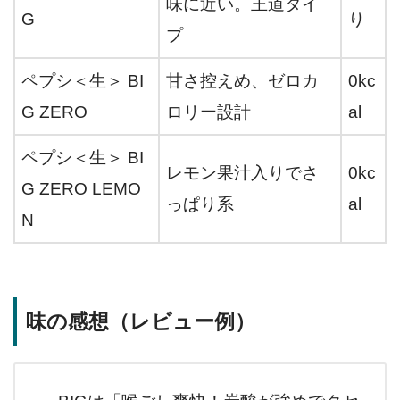
味に近い。王道タイ
G
り
プ
ペプシ＜生＞ BI
甘さ控えめ、ゼロカ
0kc
G ZERO
ロリー設計
al
ペプシ＜生＞ BI
レモン果汁入りでさ
0kc
G ZERO LEMO
っぱり系
al
N
味の感想（レビュー例）