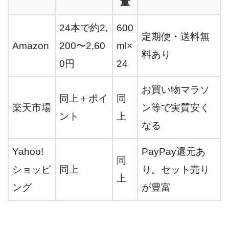
量
24本で約2,
600
定期便・送料無
Amazon
200〜2,60
ml×
料あり
0円
24
お買い物マラソ
同上＋ポイ
同
楽天市場
ン等で実質安く
ント
上
なる
Yahoo!
PayPay還元あ
同
ショッピ
同上
り。セット売り
上
ング
が豊富