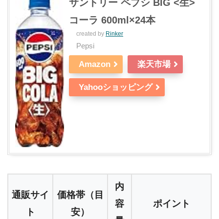
サントリー ペプシ BIG <生>
コーラ 600ml×24本
created by
Rinker
Pepsi
Amazon
楽天市場
Yahooショッピング
内
通販サイ
価格帯（目
容
ポイント
ト
安）