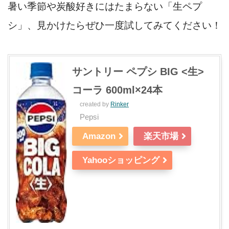
暑い季節や炭酸好きにはたまらない「生ペプ
シ」、見かけたらぜひ一度試してみてください！
サントリー ペプシ BIG <生>
コーラ 600ml×24本
created by
Rinker
Pepsi
Amazon
楽天市場
Yahooショッピング