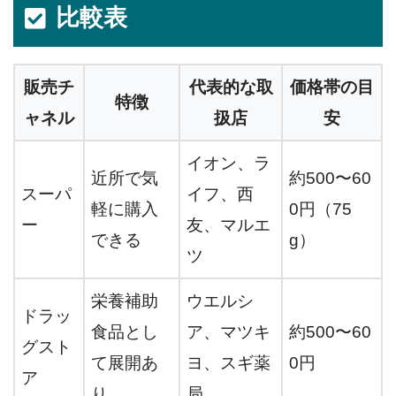
比較表
販売チ
代表的な取
価格帯の目
特徴
ャネル
扱店
安
イオン、ラ
近所で気
約500〜60
スーパ
イフ、西
軽に購入
0円（75
ー
友、マルエ
できる
g）
ツ
栄養補助
ウエルシ
ドラッ
食品とし
ア、マツキ
約500〜60
グスト
て展開あ
ヨ、スギ薬
0円
ア
り
局