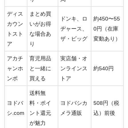
ディス
まとめ買
ドンキ、ロ
約450〜55
カウン
いがお得
ヂャース、
0円（在庫
トスト
な場合あ
ザ・ビッグ
変動あり）
ア
り
アカチ
育児用品
実店舗・オ
ャンホ
と一緒に
ンラインス
約540円
ンポ
買える
トア
送料無
ヨドバ
料・ポイ
ヨドバシカ
508円（税
シ.com
ント還元
メラ通販
込）前後
が魅力