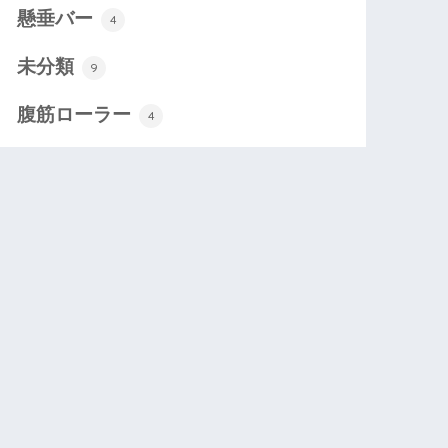
懸垂バー
4
未分類
9
腹筋ローラー
4