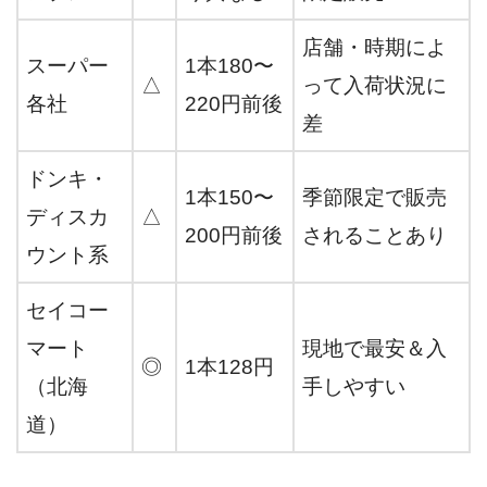
店舗・時期によ
スーパー
1本180〜
△
って入荷状況に
各社
220円前後
差
ドンキ・
1本150〜
季節限定で販売
ディスカ
△
200円前後
されることあり
ウント系
セイコー
マート
現地で最安＆入
◎
1本128円
（北海
手しやすい
道）