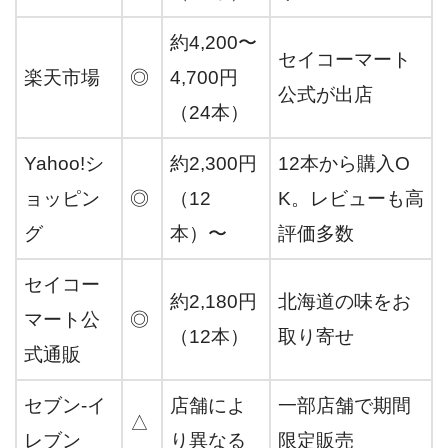
約4,200〜
セイコーマート
楽天市場
◎
4,700円
公式が出店
（24本）
Yahoo!シ
約2,300円
12本から購入O
ョッピン
◎
（12
K。レビューも高
グ
本）〜
評価多数
セイコー
約2,180円
北海道の味をお
マート公
◎
（12本）
取り寄せ
式通販
セブン‐イ
店舗によ
一部店舗で期間
△
レブン
り異なる
限定販売