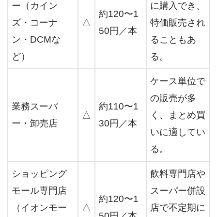
ー（カイン
に購入でき、
約120〜1
ズ・コーナ
△
特価販売され
50円／本
ン・DCMな
ることもあ
ど）
る。
ケース単位で
の販売が多
業務スーパ
約110〜1
△
く、まとめ買
ー・卸売店
30円／本
いに適してい
る。
ショッピング
飲料専門店や
モール専門店
スーパー併設
約120〜1
（イオンモー
△
店で不定期に
50円／本