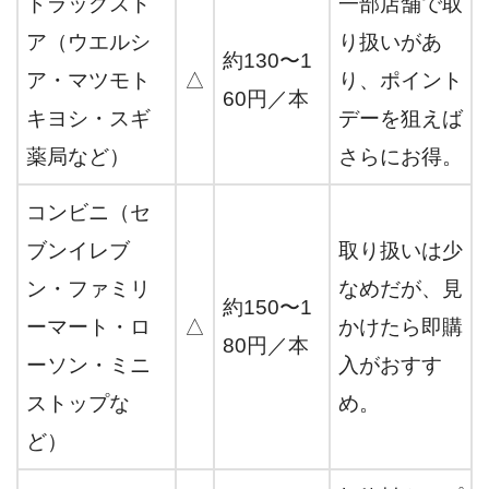
ドラッグスト
一部店舗で取
ア（ウエルシ
り扱いがあ
約130〜1
ア・マツモト
△
り、ポイント
60円／本
キヨシ・スギ
デーを狙えば
薬局など）
さらにお得。
コンビニ（セ
ブンイレブ
取り扱いは少
ン・ファミリ
なめだが、見
約150〜1
ーマート・ロ
△
かけたら即購
80円／本
ーソン・ミニ
入がおすす
ストップな
め。
ど）