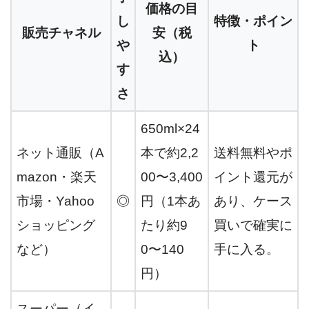
価格の目
し
特徴・ポイン
販売チャネル
安（税
や
ト
込）
す
さ
650ml×24
ネット通販（A
本で約2,2
送料無料やポ
mazon・楽天
00〜3,400
イント還元が
市場・Yahoo
◎
円（1本あ
あり、ケース
ショッピング
たり約9
買いで確実に
など）
0〜140
手に入る。
円）
スーパー（イ