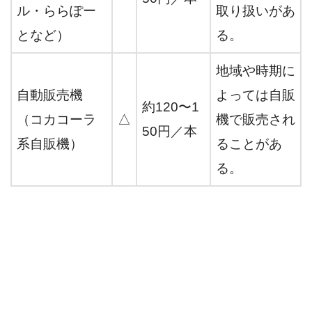
ル・ららぽー
取り扱いがあ
となど）
る。
地域や時期に
自動販売機
よっては自販
約120〜1
（コカコーラ
△
機で販売され
50円／本
系自販機）
ることがあ
る。