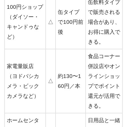
缶飲料タイプ
100円ショップ
缶タイプ
で販売される
（ダイソー・
△
で100円前
場合があり、
キャンドゥな
後
お得に購入で
ど）
きる。
食品コーナー
家電量販店
併設店やオン
（ヨドバシカ
約130〜1
ラインショッ
△
メラ・ビック
60円／本
プでポイント
カメラなど）
還元が活用で
きる。
ホームセンタ
日用品と一緒