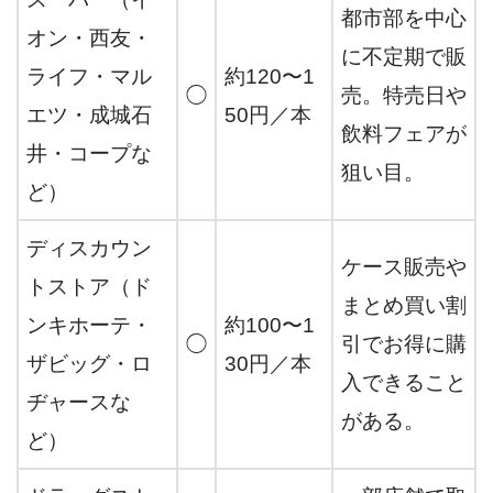
都市部を中心
オン・西友・
に不定期で販
ライフ・マル
約120〜1
◯
売。特売日や
エツ・成城石
50円／本
飲料フェアが
井・コープな
狙い目。
ど）
ディスカウン
ケース販売や
トストア（ド
まとめ買い割
ンキホーテ・
約100〜1
◯
引でお得に購
ザビッグ・ロ
30円／本
入できること
ヂャースな
がある。
ど）