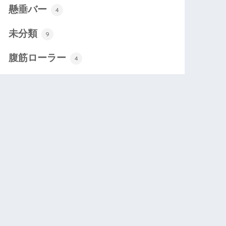
懸垂バー
4
未分類
9
腹筋ローラー
4