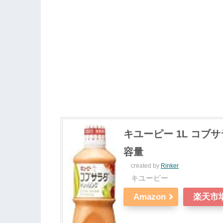
キユーピー 1L コブサラ
容量
created by
Rinker
キユーピー
Amazon
楽天市