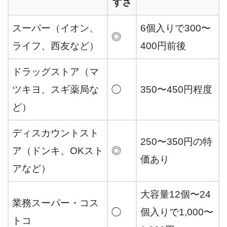
すさ
スーパー（イオン、
6個入りで300〜
◎
ライフ、西友など）
400円前後
ドラッグストア（マ
ツキヨ、スギ薬局な
◯
350〜450円程度
ど）
ディスカウントスト
250〜350円の特
ア（ドンキ、OKスト
◎
価あり
アなど）
大容量12個〜24
業務スーパー・コス
◯
個入りで1,000〜
トコ