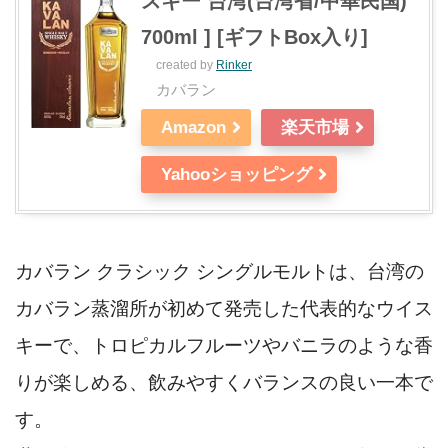
スキー 台湾(台湾省/中華民国)
700ml ] [ギフトBox入り]
created by
Rinker
カバラン
Amazon
楽天市場
Yahooショッピング
カバラン クラシック シングルモルトは、台湾の
カバラン蒸溜所が初めて発売した代表的なウイス
キーで、トロピカルフルーツやバニラのような香
りが楽しめる、飲みやすくバランスの良い一本で
す。