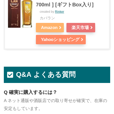
700ml ] [ギフトBox入り]
created by
Rinker
カバラン
Amazon
楽天市場
Yahooショッピング
Q&A よくある質問
Q 確実に購入するには？
A ネット通販や酒販店での取り寄せが確実で、在庫の
安定もしています。