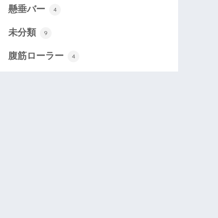
懸垂バー
4
未分類
9
腹筋ローラー
4