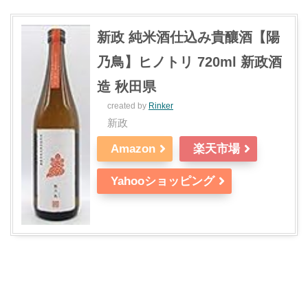
新政 純米酒仕込み貴釀酒【陽
乃鳥】ヒノトリ 720ml 新政酒
造 秋田県
created by
Rinker
新政
Amazon
楽天市場
Yahooショッピング