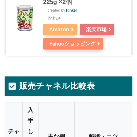
225g ×2個
created by
Rinker
かねさ
Amazon
楽天市場
Yahooショッピング
販売チャネル比較表
入
手
チャ
し
主な例
特徴・コツ