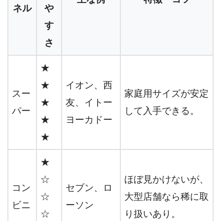
ネル
や
す
さ
★
★
イオン、西
スー
家庭用サイズが安定
★
友、イトー
パー
して入手できる。
★
ヨーカドー
★
★
☆
ほぼ見かけないが、
コン
セブン、ロ
☆
大型店舗なら稀に取
ビニ
ーソン
☆
り扱いあり。