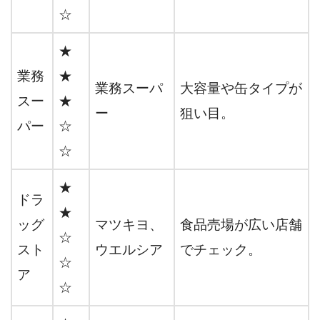
☆
★
業務
★
業務スーパ
大容量や缶タイプが
スー
★
ー
狙い目。
パー
☆
☆
★
ドラ
★
ッグ
マツキヨ、
食品売場が広い店舗
☆
スト
ウエルシア
でチェック。
☆
ア
☆