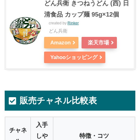
どん兵衛 きつねうどん (西) 日
清食品 カップ麺 95g×12個
created by
Rinker
どん兵衛
Amazon
楽天市場
Yahooショッピング
販売チャネル比較表
入手
チャネ
しや
特徴・コツ