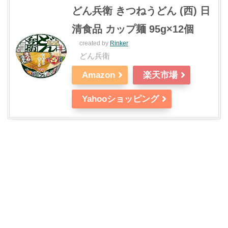
どん兵衛 きつねうどん (西) 日
清食品 カップ麺 95g×12個
created by
Rinker
どん兵衛
Amazon
楽天市場
Yahooショッピング