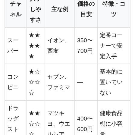
チャ
価格の
特徴・コ
しや
主な例
ネル
目安
ツ
すさ
★★
定番コー
スー
イオン、
350〜
★★
ナーで安
パー
西友
700円
★
定入手
★☆
基本的に
コン
セブン、
☆☆
―
置いてい
ビニ
ファミマ
☆
ない
ドラ
★★
マツキ
健康食品
ッグ
400〜
☆☆
ヨ、ウエ
棚に小容
スト
600円
☆
ルシア
量