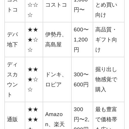
☆☆
コストコ
とめ買い
トコ
円〜
☆
向け
★★
600〜
高品質・
デパ
伊勢丹、
★☆
1,200
ギフト向
地下
高島屋
☆
円
け
ディ
★★
掘り出し
スカ
ドンキ、
300〜
★☆
物感覚で
ウン
ロピア
600円
☆
購入
ト
★★
300
最も豊富
Amazo
通販
★★
円〜2,
で価格帯
n、楽天