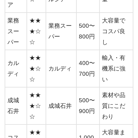
ア
業務
★★
大容量で
業務スー
500〜
スー
★☆
コスパ良
パー
800円
パー
☆
し
★★
輸入・有
カル
400〜
★☆
カルディ
機系に強
ディ
700円
☆
い
★★
素材や品
成城
500〜
★☆
成城石井
質にこだ
石井
900円
☆
わり
★★
大容量ま
コス
1,000