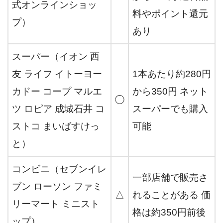
式オンラインショッ
料やポイント還元
プ）
あり
スーパー（イオン 西
友 ライフ イトーヨー
1本あたり約280円
カドー コープ マルエ
から350円 ネット
◯
ツ ロピア 成城石井 コ
スーパーでも購入
ストコ まいばすけっ
可能
と）
コンビニ（セブンイレ
一部店舗で販売さ
ブン ローソン ファミ
△
れることがある 価
リーマート ミニスト
格は約350円前後
ップ）