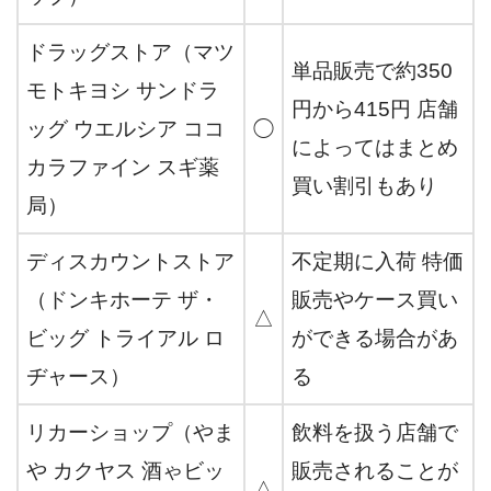
ドラッグストア（マツ
単品販売で約350
モトキヨシ サンドラ
円から415円 店舗
ッグ ウエルシア ココ
◯
によってはまとめ
カラファイン スギ薬
買い割引もあり
局）
ディスカウントストア
不定期に入荷 特価
（ドンキホーテ ザ・
販売やケース買い
△
ビッグ トライアル ロ
ができる場合があ
ヂャース）
る
リカーショップ（やま
飲料を扱う店舗で
や カクヤス 酒ゃビッ
販売されることが
△