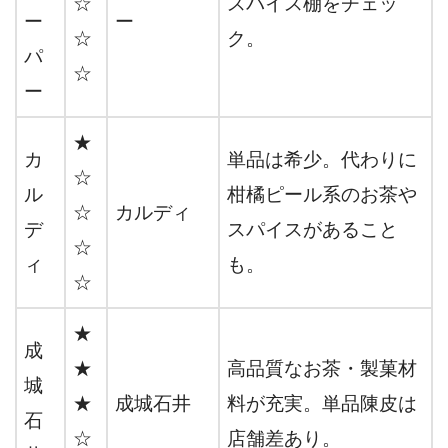
☆
スパイス棚をチェッ
ー
ー
☆
ク。
パ
☆
ー
★
カ
単品は希少。代わりに
☆
ル
柑橘ピール系のお茶や
☆
カルディ
デ
スパイスがあること
☆
ィ
も。
☆
★
成
★
高品質なお茶・製菓材
城
★
成城石井
料が充実。単品陳皮は
石
☆
店舗差あり。