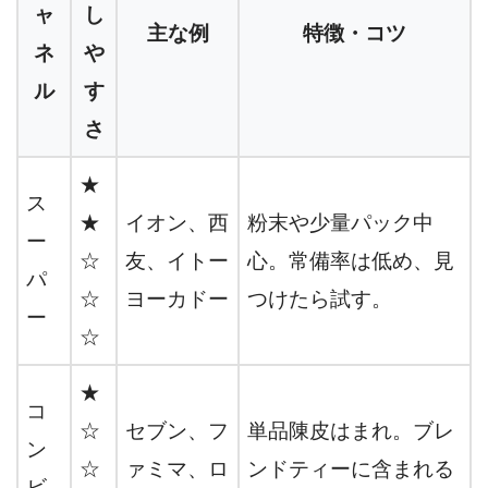
ャ
し
主な例
特徴・コツ
ネ
や
ル
す
さ
★
ス
★
イオン、西
粉末や少量パック中
ー
☆
友、イトー
心。常備率は低め、見
パ
☆
ヨーカドー
つけたら試す。
ー
☆
★
コ
☆
セブン、フ
単品陳皮はまれ。ブレ
ン
☆
ァミマ、ロ
ンドティーに含まれる
ビ