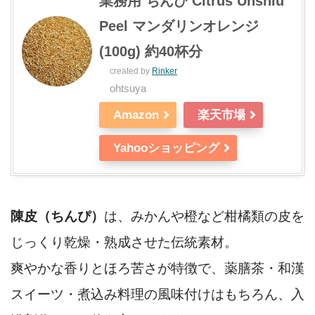
業務用 ちんぴ Citrus Unshiu
Peel マンダリンオレンジ
(100g) 約40杯分
created by
Rinker
ohtsuya
Amazon
楽天市場
Yahooショッピング
陳皮（ちんぴ）
は、みかんや橙など柑橘類の皮を
じっくり乾燥・熟成させた伝統素材。
爽やかな香りとほろ苦さが特徴で、薬膳茶・和漢
スイーツ・煮込み料理の風味付けはもちろん、入