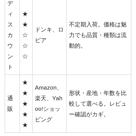
デ
ィ
★
ス
★
不定期入荷。価格は魅
ドンキ、ロ
カ
☆
力でも品質・種類は流
ピア
ウ
☆
動的。
ン
☆
ト
★
Amazon、
★
形状・産地・年数を比
通
楽天、Yah
★
較して選べる。レビュ
販
oo!ショッ
★
ー確認がカギ。
ピング
★