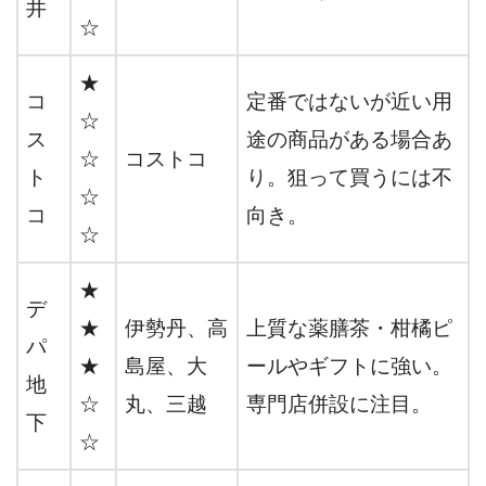
井
☆
★
コ
定番ではないが近い用
☆
ス
途の商品がある場合あ
☆
コストコ
ト
り。狙って買うには不
☆
コ
向き。
☆
★
デ
★
伊勢丹、高
上質な薬膳茶・柑橘ピ
パ
★
島屋、大
ールやギフトに強い。
地
☆
丸、三越
専門店併設に注目。
下
☆