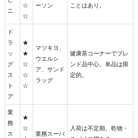
☆
ーソン
ことはあり。
ニ
☆
ド
ラ
★
マツキヨ、
ッ
★
健康茶コーナーでブレ
ウエルシ
グ
☆
ンド品中心。単品は限
ア、サンド
ス
☆
定的。
ラッグ
ト
☆
ア
業
★
務
☆
入荷は不定期。乾物・
ス
業務スーパ