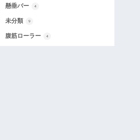
懸垂バー
4
未分類
9
腹筋ローラー
4