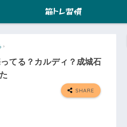
る
売ってる？カルディ？成城石
た