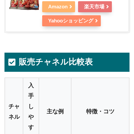
Amazon
楽天市場
Yahooショッピング
販売チャネル比較表
入
手
チャ
し
主な例
特徴・コツ
ネル
や
す