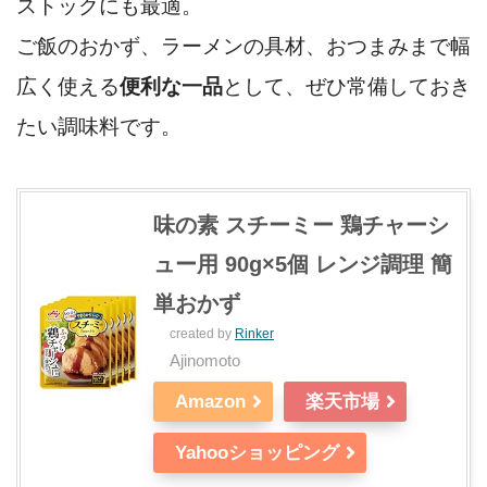
ストックにも最適。
ご飯のおかず、ラーメンの具材、おつまみまで幅
広く使える
便利な一品
として、ぜひ常備しておき
たい調味料です。
味の素 スチーミー 鶏チャーシ
ュー用 90g×5個 レンジ調理 簡
単おかず
created by
Rinker
Ajinomoto
Amazon
楽天市場
Yahooショッピング